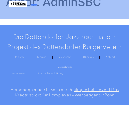
Autor:
AdminSBC
Die Dottendorfer Jazznacht ist ein
Projekt des Dottendorfer Bürgerverein
Startseite
Termine
Rückblicke
Über uns
Anfahrt
Unterstützer
Impressum
Datenschutzerklärung
Homepage made in Bonn durch:
simple but clever | Das
Kreativstudio für Komplexes – Werbeagentur Bonn