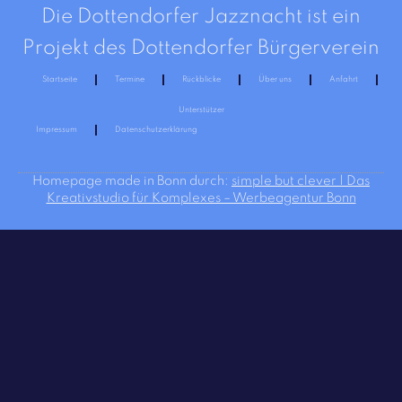
Die Dottendorfer Jazznacht ist ein
Projekt des Dottendorfer Bürgerverein
Startseite
Termine
Rückblicke
Über uns
Anfahrt
Unterstützer
Impressum
Datenschutzerklärung
Homepage made in Bonn durch:
simple but clever | Das
Kreativstudio für Komplexes – Werbeagentur Bonn