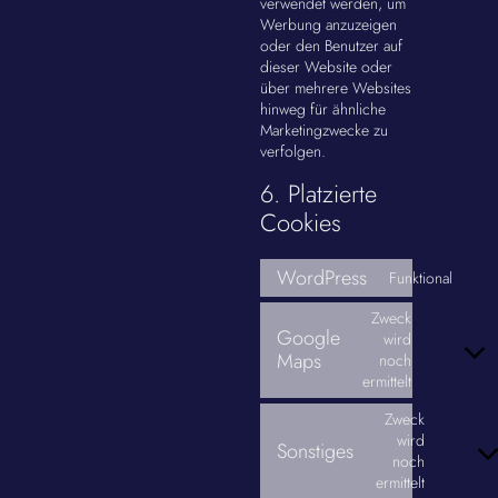
verwendet werden, um
Werbung anzuzeigen
oder den Benutzer auf
dieser Website oder
über mehrere Websites
hinweg für ähnliche
Marketingzwecke zu
verfolgen.
6. Platzierte
Cookies
WordPress
Funktional
Zweck
Google
wird
Maps
noch
ermittelt
Zweck
wird
Sonstiges
noch
ermittelt