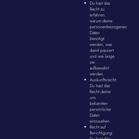
Du hast das
Recht zu
erfahren,
warum deine
personenbezogenen
Daten
benötigt
werden, was
damit passiert
und wie lange
sie
aufbewahrt
werden.
Auskunftsrecht:
Du hast das
Recht deine
uns
bekannten
persönliche
Daten
einzusehen.
Recht auf
Berichtigung:
Du hast das